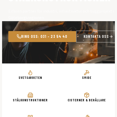
Erfaren partner för industri, infrastruktur och byggprojekt i
Göteborgsregionen.
RING OSS: 031 – 23 54 40
KONTAKTA OSS
SVETSARBETEN
SMIDE
STÅLKONSTRUKTIONER
CISTERNER & BEHÅLLARE